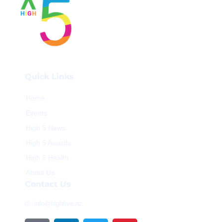
Quick Links
Home
Events
High 5 News
High 5 Awards
High 5 Health
About Us
Contact Us
info@highfive.nz